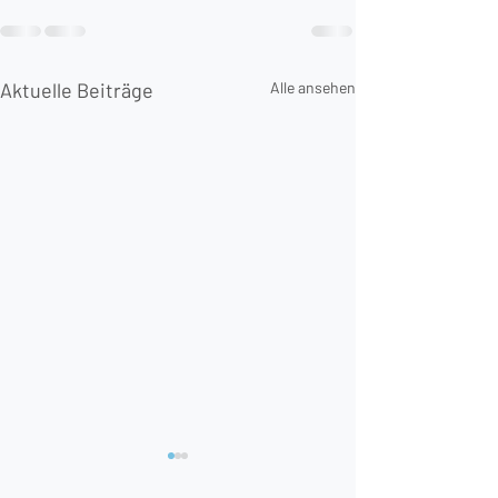
Aktuelle Beiträge
Alle ansehen
Thailand Einreis
obligatorische