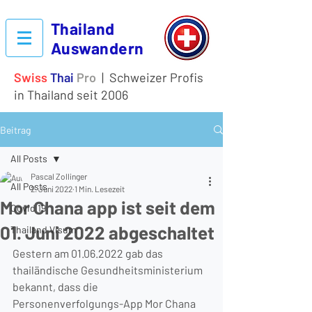
Thailand
Auswandern
Swiss
Thai
Pro
| Schweizer Profis
in Thailand seit 2006
Beitrag
All Posts
Pascal Zollinger
All Posts
2. Juni 2022
1 Min. Lesezeit
Mor Chana app ist seit dem
Covid 19
01. Juni 2022 abgeschaltet
Thailand Visum
Gestern am 01.06.2022 gab das 
thailändische Gesundheitsministerium 
bekannt, dass die 
Personenverfolgungs-App Mor Chana 